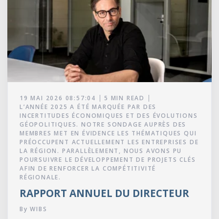
19 MAI 2026 08:57:04
5 MIN READ
L’ANNÉE 2025 A ÉTÉ MARQUÉE PAR DES
INCERTITUDES ÉCONOMIQUES ET DES ÉVOLUTIONS
GÉOPOLITIQUES. NOTRE SONDAGE AUPRÈS DES
MEMBRES MET EN ÉVIDENCE LES THÉMATIQUES QUI
PRÉOCCUPENT ACTUELLEMENT LES ENTREPRISES DE
LA RÉGION. PARALLÈLEMENT, NOUS AVONS PU
POURSUIVRE LE DÉVELOPPEMENT DE PROJETS CLÉS
AFIN DE RENFORCER LA COMPÉTITIVITÉ
RÉGIONALE.
RAPPORT ANNUEL DU DIRECTEUR
By
WIBS