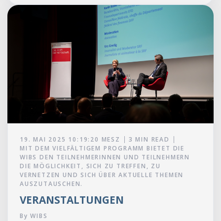
19. MAI 2025 10:19:20 MESZ
3 MIN READ
MIT DEM VIELFÄLTIGEM PROGRAMM BIETET DIE
WIBS DEN TEILNEHMERINNEN UND TEILNEHMERN
DIE MÖGLICHKEIT, SICH ZU TREFFEN, ZU
VERNETZEN UND SICH ÜBER AKTUELLE THEMEN
AUSZUTAUSCHEN.
VERANSTALTUNGEN
By
WIBS