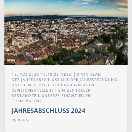
19. MAI 2025 10:18:23 MESZ
3 MIN READ
DER JAHRESABSCHLUSS MIT DER JAHRESRECHNUNG
UND DEM BERICHT DER UNABHÄNGIGEN
REVISIONSSTELLE IST EIN ZENTRALER
BESTANDTEIL UNSERER FINANZIELLEN
TRANSPARENZ.
JAHRES­ABSCHLUSS 2024
By
WIBS